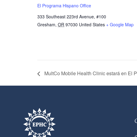
El Programa Hispano Office
333 Southeast 223rd Avenue, #100
Gresham
,
OR
97030
United States
+ Google Map
MultCo Mobile Health Clinic estará en El