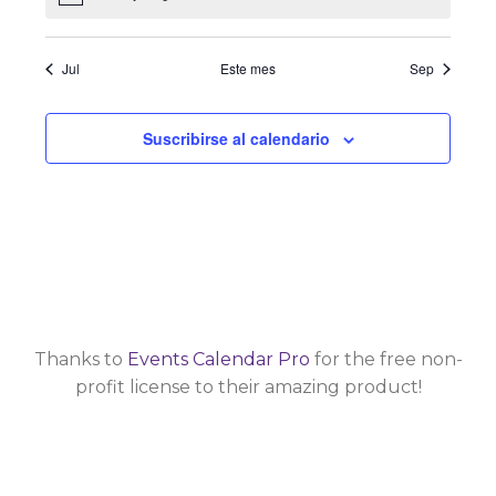
ó
r
e
n
i
v
Jul
Este mes
Sep
d
o
i
s
e
Suscribirse al calendario
d
t
v
e
a
i
E
s
s
d
v
e
t
e
E
Thanks to
Events Calendar Pro
for the free non-
a
n
v
profit license to their amazing product!
s
t
e
n
o
t