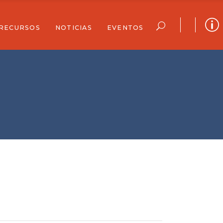
RECURSOS
NOTICIAS
EVENTOS
 Completo
rreo Electrónico
Recursos Para La Comunidad
Historias
Calendario Completo
Archivo De Boletines
Suscríbete A La Lista De Correo Electrónico