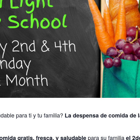
dable para ti y tu familia?
La despensa de comida de l
para su familia
omida gratis, fresca, y saludable
el 2d