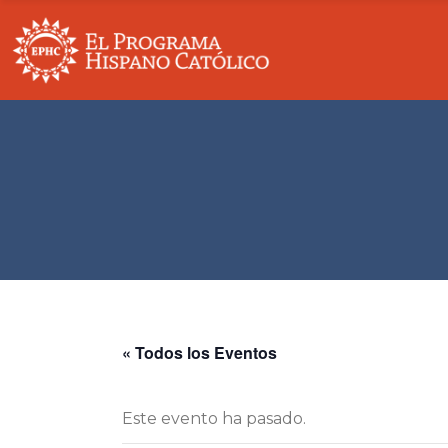
Nuestra Historia
Descripción Gen
Mesa Directiva
Educación
Socios Y Colaboradores
Bienestar Comu
Principios De Recaudación De Fondos
Sostenibilidad
Contáctenos
Unica
« Todos los Eventos
Este evento ha pasado.