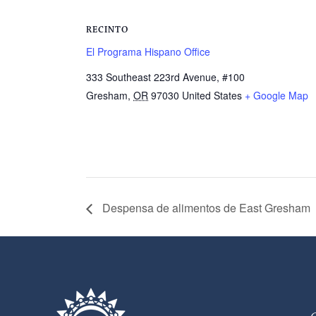
RECINTO
El Programa Hispano Office
333 Southeast 223rd Avenue, #100
Gresham
,
OR
97030
United States
+ Google Map
Despensa de alimentos de East Gresham