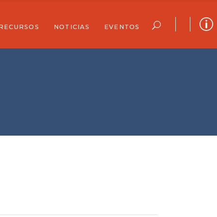
RECURSOS
NOTICIAS
EVENTOS
 Completo
rreo Electrónico
Recursos Para La Comunidad
Historias
Calendario Completo
Archivo De Boletines
Suscríbete A La Lista De Correo Electrónico