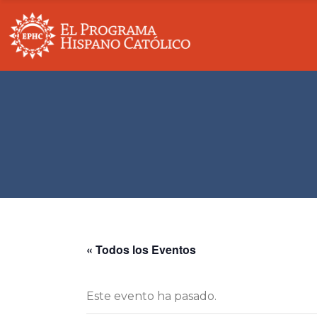
Nuestra Historia
Descripción Gen
Mesa Directiva
Educación
Socios Y Colaboradores
Bienestar Comu
Principios De Recaudación De Fondos
Sostenibilidad
Contáctenos
Unica
« Todos los Eventos
Este evento ha pasado.