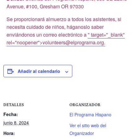
Avenue, #100, Gresham OR 97030
Se proporcionará almuerzo a todos los asistentes, si
necesita cuidado de niños, háganoslo saber
enviándonos un correo electrónico a
" target="_blank"
rel="noopener">
volunteers@elprograma.org
.
Añadir al calendario
DETALLES
ORGANIZADOR
Fecha:
El Programa Hispano
junio 8, 2024
Ver el sitio web del
Hora:
Organizador