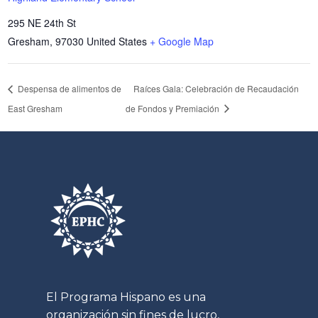
295 NE 24th St
Gresham
,
97030
United States
+ Google Map
Despensa de alimentos de
Raíces Gala: Celebración de Recaudación
East Gresham
de Fondos y Premiación
El Programa Hispano es una
organización sin fines de lucro,